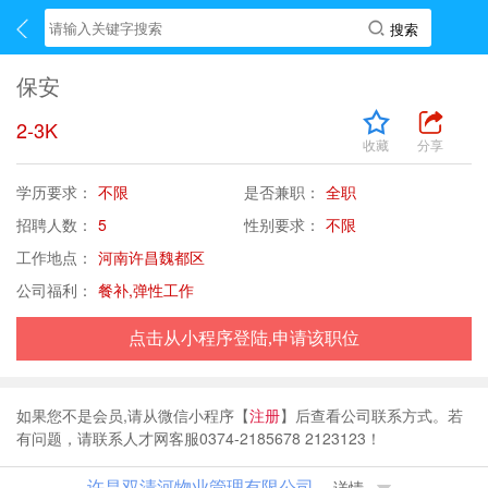
保安
2-3K
收藏
分享
学历要求：
不限
是否兼职：
全职
招聘人数：
5
性别要求：
不限
工作地点：
河南许昌魏都区
公司福利：
餐补,弹性工作
点击从小程序登陆,申请该职位
如果您不是会员,请从微信小程序【
注册
】后查看公司联系方式。若
有问题，请联系人才网客服0374-2185678 2123123！
许昌双清河物业管理有限公司