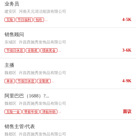
业务员
建安区
河南天元清洁能源有限公司
4-5K
五险
节日福利
包吃
...
销售顾问
东城区
许昌西施秀发饰品有限公司
3-6K
节假日休息
全勤奖
绩效奖金
...
主播
魏都区
许昌西施秀发饰品有限公司
4-9K
单休
节假日休息
全勤奖
...
阿里巴巴（1688）?...
魏都区
许昌西施秀发饰品有限公司
面议
五险一金
带薪年假
津贴补助
...
销售主管/代表
魏都区
许昌西施秀发饰品有限公司