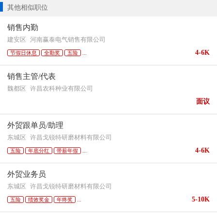
其他相似职位
销售内勤
建安区
河南赢泰电气销售有限公司
4-6K
节假日休息
全勤奖
五险
...
销售主管/代表
魏都区
许昌农科种业有限公司
面议
外贸跟单员/助理
东城区
许昌戈锐特研磨材料有限公司
4-6K
五险
年底分红
带薪年假
...
外贸业务员
东城区
许昌戈锐特研磨材料有限公司
5-10K
五险
绩效奖金
年终奖
...