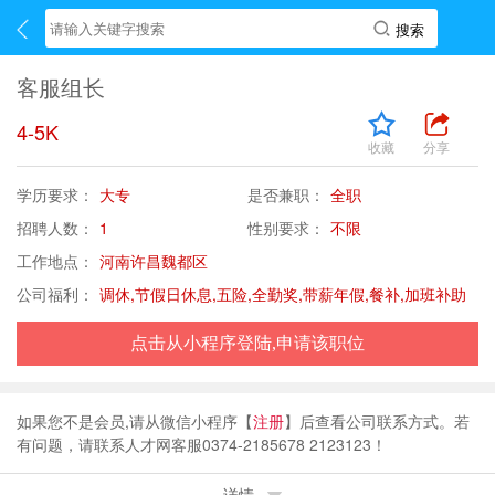
客服组长
4-5K
收藏
分享
学历要求：
大专
是否兼职：
全职
招聘人数：
1
性别要求：
不限
工作地点：
河南许昌魏都区
公司福利：
调休,节假日休息,五险,全勤奖,带薪年假,餐补,加班补助
点击从小程序登陆,申请该职位
如果您不是会员,请从微信小程序【
注册
】后查看公司联系方式。若
有问题，请联系人才网客服0374-2185678 2123123！