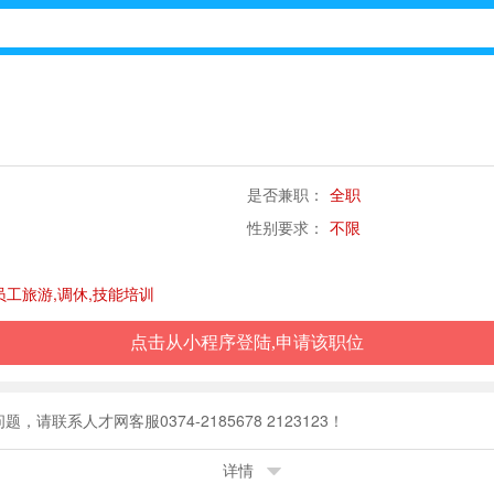
是否兼职：
全职
性别要求：
不限
员工旅游,调休,技能培训
点击从小程序登陆,申请该职位
】后查看公司联系方式。若有问题，请联系人才网客服0374-2185678 2123123！
详情