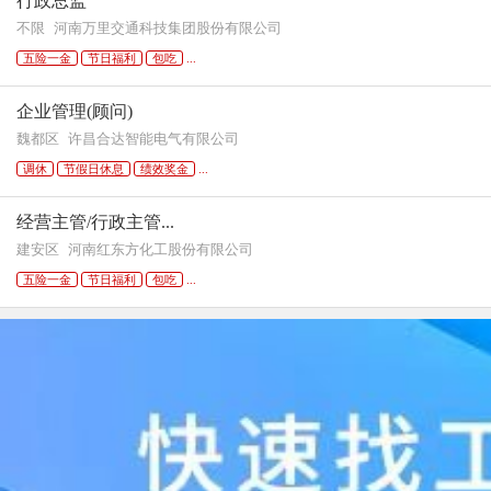
行政总监
不限
河南万里交通科技集团股份有限公司
五险一金
节日福利
包吃
...
企业管理(顾问)
魏都区
许昌合达智能电气有限公司
调休
节假日休息
绩效奖金
...
经营主管/行政主管...
建安区
河南红东方化工股份有限公司
五险一金
节日福利
包吃
...